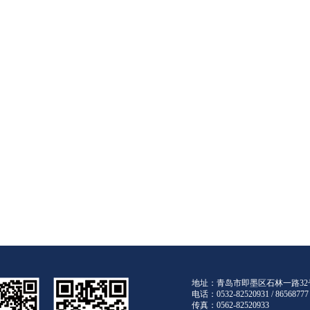
地址：青岛市即墨区石林一路3
电话：0532-82520931 / 8656877
传真：0562-82520933